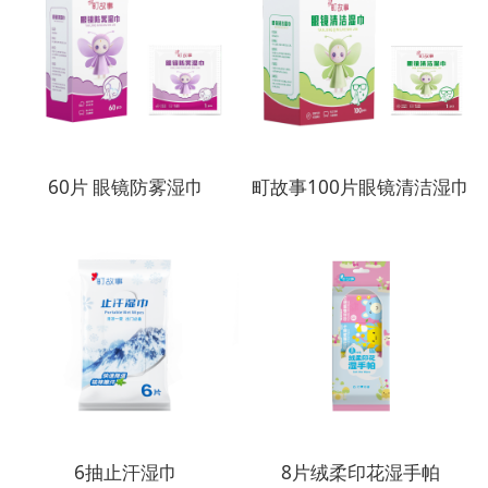
60片 眼镜防雾湿巾
町故事100片眼镜清洁湿巾
6抽止汗湿巾
8片绒柔印花湿手帕