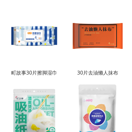
町故事30片擦脚湿巾
30片去油懒人抹布