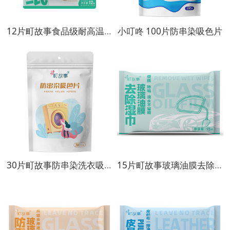
12片町故事食品级耐高温吸油纸
小叮咚 100片防串染吸色片
30片町故事防串染洗衣吸色片
15片町故事玻璃油膜去除湿巾