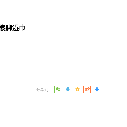
片擦脚湿巾
分享到：