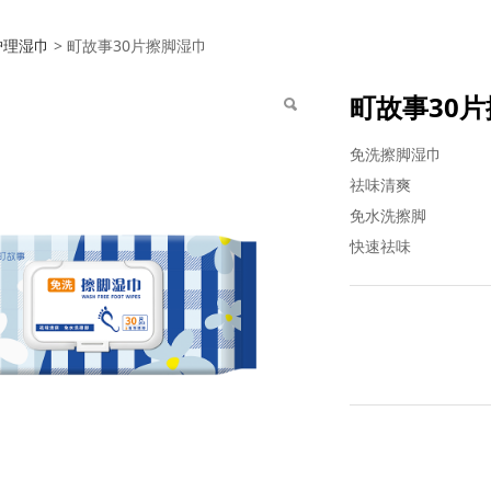
事30片擦脚湿巾
护理湿巾
>
町故事30片擦脚湿巾
町故事30
免洗擦脚湿巾
祛味清爽
免水洗擦脚
快速祛味