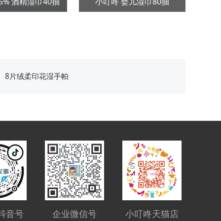
5% 酒精湿巾40抽
小叮咚 婴儿湿巾80抽
1
：
8片绒柔印花湿手帕
抖音号
企业微信号
小叮咚天猫店