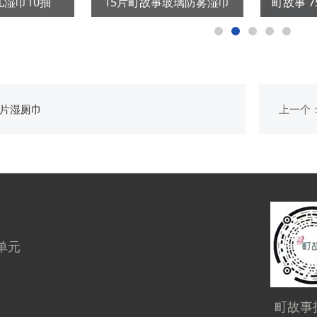
儿湿巾10抽
15片町故事玻璃防雾湿巾
町故事 7
0片湿厕巾
上一个
单元
町故事