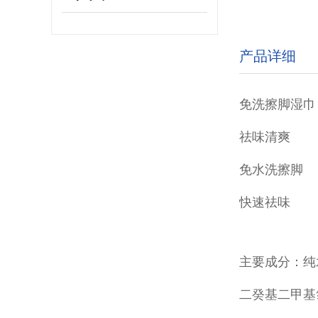
产品详细
免洗擦脚湿巾
祛味清爽
免水洗擦脚
快速祛味
主要成分：纯
二癸基二甲基