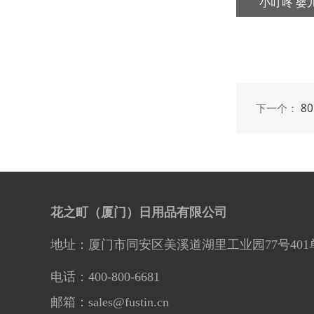
15片町故事玻璃油膜去除湿巾
町故事 卫生湿巾80抽
小叮咚 婴
下一个：
8
花之町（厦门）日用品有限公司
地址：厦门市同安区美溪道湖里工业园77号401
电话：400-800-6681
邮箱：sales@fustin.cn