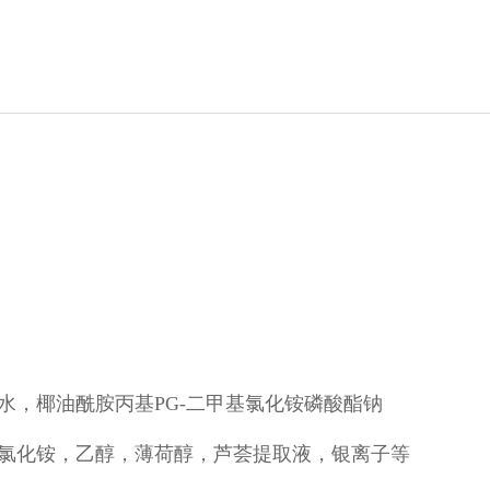
水，椰油酰胺丙基PG-二甲基氯化铵磷酸酯钠
氯化铵，乙醇，薄荷醇，芦荟提取液，银离子等