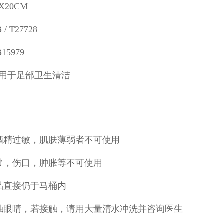
X20CM
 T27728
5979
用于足部卫生清洁
酒精过敏，肌肤薄弱者不可使用
常，伤口，肿胀等不可使用
品直接仍于马桶内
触眼睛，若接触，请用大量清水冲洗并咨询医生