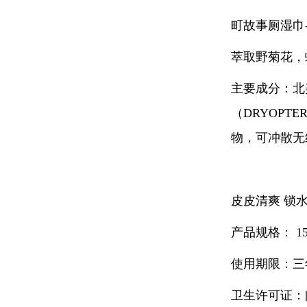
町故事厕湿巾-
萃取野菊花，
主要成分：北美金
（DRYOPTE
物，可冲散无
皮皮清爽 锁
产品规格： 15
使用期限：三
卫生许可证：闽