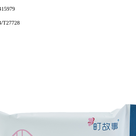
5979
T27728