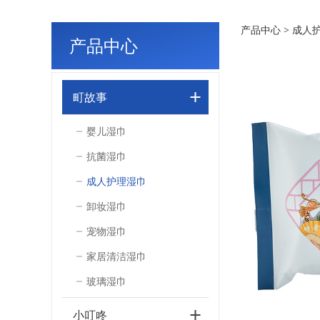
湿厕
产品中心
>
成人
产品中心
町故事
婴儿湿巾
抗菌湿巾
成人护理湿巾
卸妆湿巾
宠物湿巾
家居清洁湿巾
玻璃湿巾
小叮咚