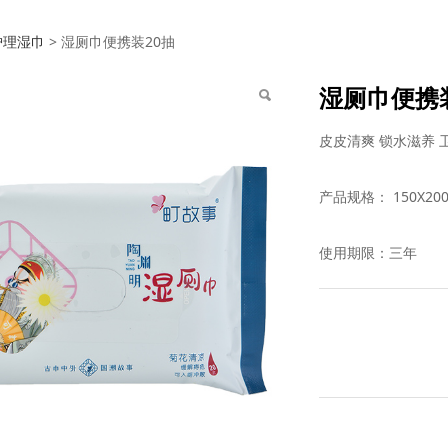
巾便携装20抽
护理湿巾
>
湿厕巾便携装20抽
湿厕巾便携
皮皮清爽 锁水滋养 
产品规格： 150X20
使用期限：三年