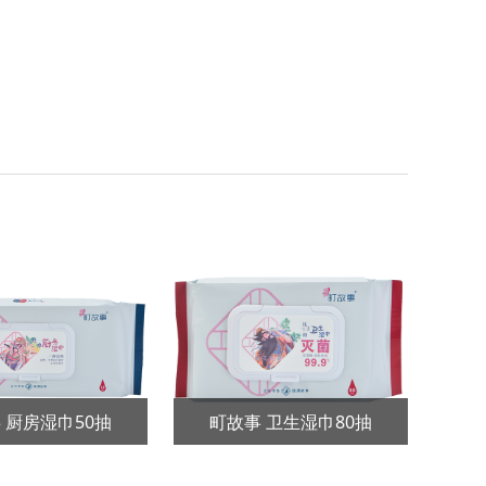
 厨房湿巾50抽
町故事 卫生湿巾80抽