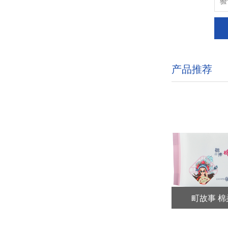
产品推荐
10抽
8片绒柔印花湿手帕
町故事 棉