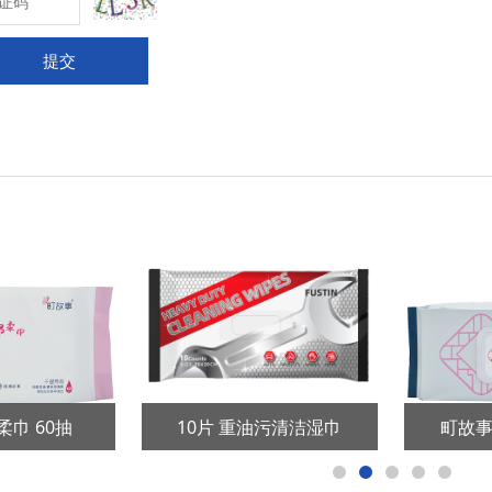
提交
柔巾 60抽
10片 重油污清洁湿巾
町故事