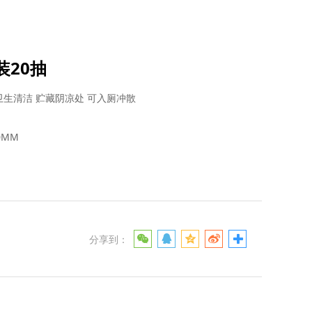
装20抽
卫生清洁 贮藏阴凉处 可入厕冲散
0MM
分享到：