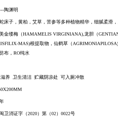
--陶渊明
蛇床子，黄柏，艾草，苦参等多种植物精华，细腻柔滑，
缕梅（HAMAMELIS VIRGINIANA),龙胆（GENTI
RISFILIX-MAS)根提取物，仙鹤草（AGRIMONIAPILO
纺布，RO纯水
水滋养 卫生清洁 贮藏阴凉处 可入厕冲散
0X200MM
年
卫消证字（2020）第（02）0022号